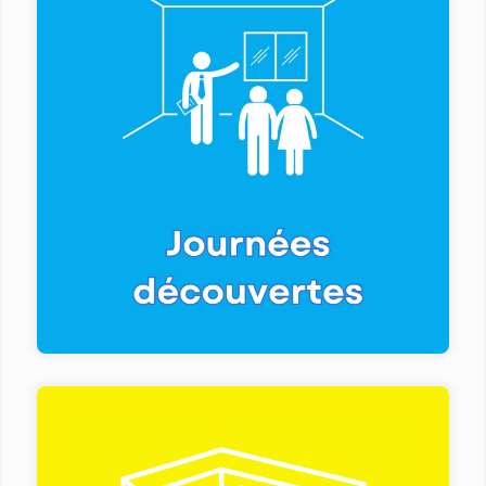
Venez découvrir notre établissement
autrement, c'est possible grâce à nos
Journées Découvertes les mercredis de
8h30 à 16h ou sur demande
En savoir plus