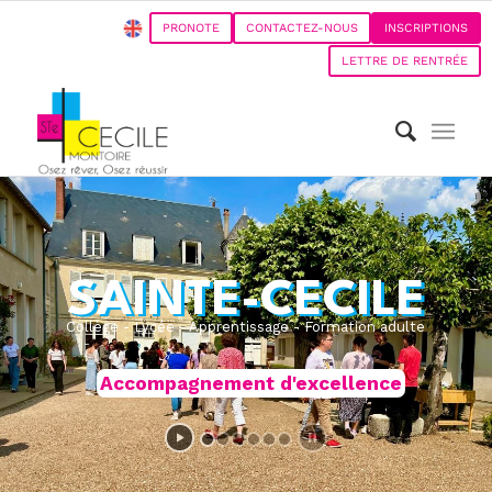
PRONOTE
CONTACTEZ-NOUS
INSCRIPTIONS
LETTRE DE RENTRÉE
SAINTE-CECILE
Collège - Lycée - Apprentissage - Formation adulte
Accompagnement d'excellence