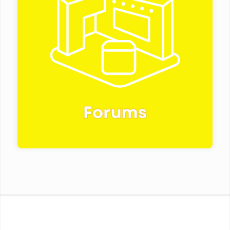
Retrouvez-nous aux forums de Tours : du
vendredi 9 janvier au samedi 10 janvier
2026 au Grand Hall du Parc Expo de
TOURS et Blois : du vendredi 16 janvier au
samedi 17 janvier 2026 au Jeu de Paume de
BLOIS